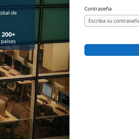
Contraseña
obal de
200+
países