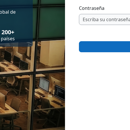
Contraseña
obal de
200+
países